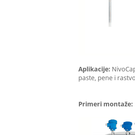
Aplikacije:
NivoCap
paste, pene i rastv
Primeri montaže: