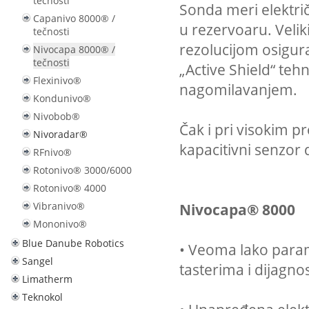
tečnosti
Sonda meri električ
Capanivo 8000® /
u rezervoaru. Veli
tečnosti
rezolucijom osigur
Nivocapa 8000® /
tečnosti
„Active Shield“ teh
Flexinivo®
nagomilavanjem.
Kondunivo®
Nivobob®
Čak i pri visokim 
Nivoradar®
kapacitivni senzor
RFnivo®
Rotonivo® 3000/6000
Rotonivo® 4000
Nivocapa® 8000
Vibranivo®
Mononivo®
Blue Danube Robotics
• Veoma lako param
Sangel
tasterima i dijagn
Limatherm
Teknokol