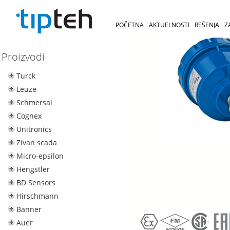
POČETNA
AKTUELNOSTI
REŠENJA
Z
Proizvodi
Turck
Leuze
Schmersal
Cognex
Unitronics
Zivan scada
Micro-epsilon
Hengstler
BD Sensors
Hirschmann
Banner
Auer