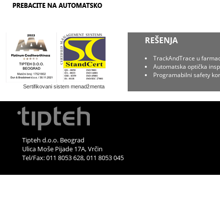
REŠENJA
TrackAndTrace u farmaci
Automatska optička insp
Programabilni safety kon
Sertifikovani sistem menadžmenta
Tipteh d.o.o. Beograd
Ulica Moše Pijade 17A, Vrčin
Tel/Fax: 011 8053 628, 011 8053 045