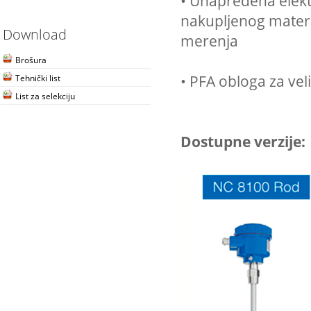
• Unapređena elekt
nakupljenog materi
Download
merenja
Brošura
• PFA obloga za ve
Tehnički list
List za selekciju
Dostupne verzije: