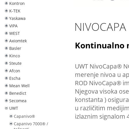
Kontron
K-TEK
Yaskawa
NIVOCAPA
VIPA
WEST
Axiomtek
Kontinualno 
Basler
Kinco
Steute
UWT NivoCapa® NC80
Afcon
merenje nivoa u apl
Escha
ROD NivoCapa® ima 
Mean Well
Njegova visoka osetl
Benedict
konstanta ) osigu
Secomea
u različitim medij
UWT
izlaznim signalo
Capanivo®
Capanivo 7000® /